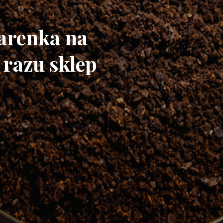
iarenka na
 razu sklep