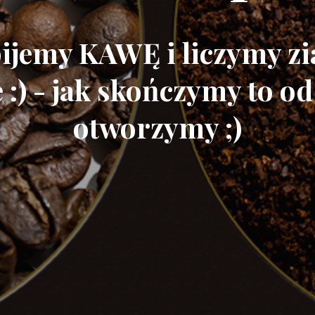
ijemy KAWĘ i liczymy z
:) - jak skończymy to od
otworzymy ;)