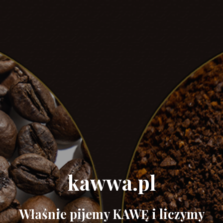
kawwa.pl
Właśnie pijemy KAWĘ i liczymy