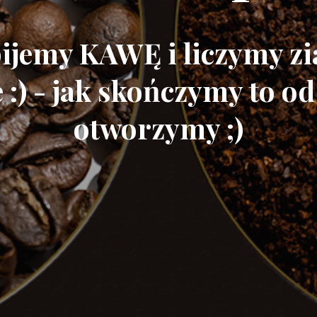
ijemy KAWĘ i liczymy z
:) - jak skończymy to od
otworzymy ;)