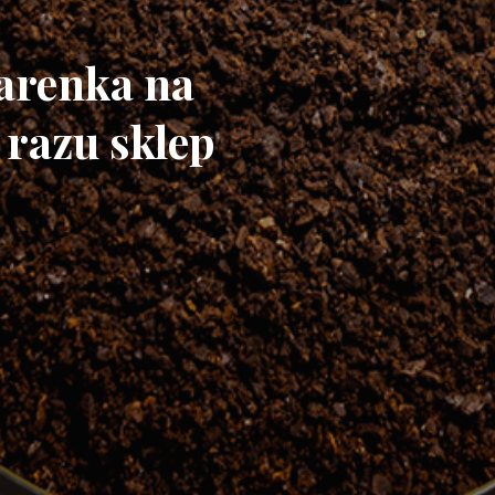
iarenka na
 razu sklep