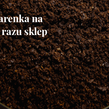
iarenka na
 razu sklep