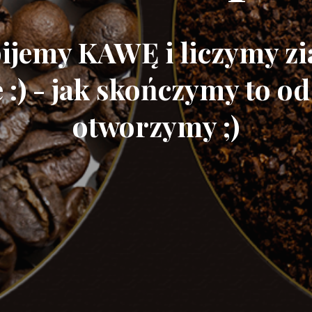
ijemy KAWĘ i liczymy z
:) - jak skończymy to od
otworzymy ;)